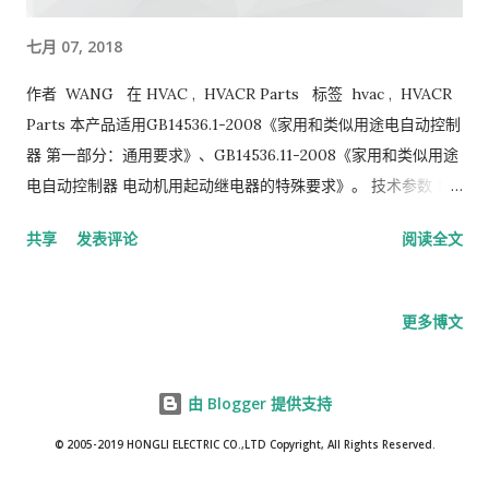
七月 07, 2018
作者 WANG 在 HVAC , HVACR Parts 标签 hvac , HVACR
Parts 本产品适用GB14536.1-2008《家用和类似用途电自动控制
器 第一部分：通用要求》、GB14536.11-2008《家用和类似用途
电自动控制器 电动机用起动继电器的特殊要求》。 技术参数 1、
额定绝缘电压(Ui)：600V 2、额定工作电压(Ue)：400V 3、额定
共享
发表评论
阅读全文
工作电流(le)：16A 4、额定发热电流(Ith)：50A 5、工作频率：
50/600Hz 6、电寿命：100,000次 7、机械寿命：1,1000,000
次 8、外壳防护等级：IP00 电压式启动继电器是家用空调器中
更多博文
最常采用的启动继电器，由线圈、铁芯、可动铁片、可动触头、
固定触头及引线端子等组成，如图2-85所示。 电压式启动继电器
的线圈与压缩机启动绕组并联，常闭触点与启动电容串联，如图
由 Blogger 提供支持
2-86所示。 压缩机启动后，继电器线圈两端的电压随着压缩机电
© 2005-2019 HONGLI ELECTRIC CO.,LTD Copyright, All Rights Reserved.
机转速的增大而增加。当 电机的转速达到额定转速的70%～80%