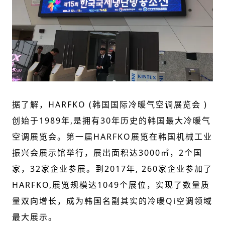
据了解，
HARFKO (
韩国国际冷暖气空调展览会
)
创始于
1989
年
,
是拥有
30
年历史的韩国最大冷暖气
空调展览会。第一届
HARFKO
展览在韩国机械工业
振兴会展示馆举行，展出面积达
3000
㎡，
2
个国
家，
32
家企业参展。到
2017
年
, 260
家企业参加了
HARFKO,
展览规模达
1049
个展位，实现了数量质
量双向增长，成为韩国名副其实的冷暖
Qi
空调领域
最大展示。