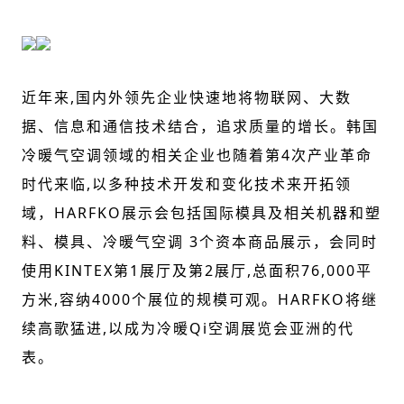
近年来
,
国内外领先企业快速地将物联网、大数
据、信息和通信技术结合，追求质量的增长。韩国
冷暖气空调领域的相关企业也随着第
4
次产业革命
时代来临
,
以多种技术开发和变化技术来开拓领
域，
HARFKO
展示会包括国际模具及相关机器和塑
料、模具、冷暖气空调
3
个资本商品展示，会同时
使用
KINTEX
第
1
展厅及第
2
展厅
,
总面积
76,000
平
方米
,
容纳
4000
个展位的规模可观。
HARFKO
将继
续高歌猛进
,
以成为冷暖
Qi
空调展览会亚洲的代
表。