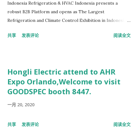
Indonesia Refrigeration & HVAC Indonesia presents a
robust B2B Platform and opens as The Largest
Refrigeration and Climate Control Exhibition in Indonesia,
focusing on three combined sectors – HVACR Technology,
共享
发表评论
阅读全文
Power and Renewable Energy, as well as Food Cold Chain
Technology. Build upon the success of the fourth edition of
International Indonesia Seafood and Meat (IISM),
Refrigeration & HVAC Indonesia 2018 aims to bring the
Hongli Electric attend to AHR
most advanced technology for HVACR Industry under one
Expo Orlando,Welcome to visit
mega-business roof. Refrigeration & HVAC Indonesia will
GOODSPEC booth 8447.
generate strong figures in sales and be a trusted source of
development for various industrial sector. Organized by PT.
一月 20, 2020
Pelita Promo Internusa, the exhibition will definitely
connect people with innovative and high-technology
products. MARKET OVERVIEW Indonesia is the leading
共享
发表评论
阅读全文
country that drives cooperation and integration in