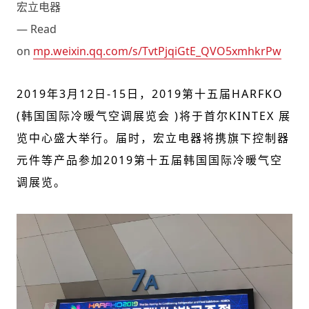
宏立电器
— Read
on
mp.weixin.qq.com/s/TvtPjqiGtE_QVO5xmhkrPw
2019
年
3
月
12
日
-15
日，
2019
第十五届
HARFKO
(
韩国国际冷暖气空调展览会
)
将
于首尔
KINTEX
展
览中心盛大举行。届时，
宏立电器将携旗下控制器
元件等产品参加
2019
第十五届韩国国际冷暖气空
调展览。